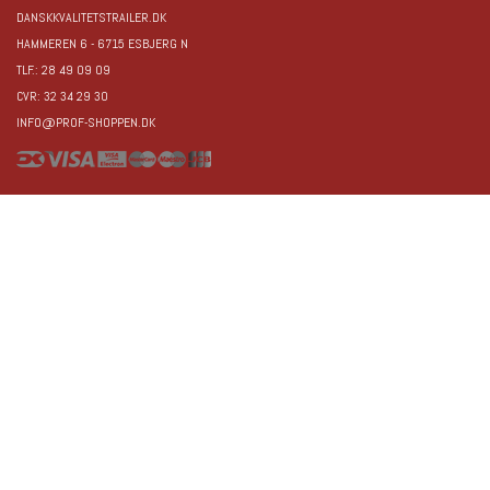
DANSKKVALITETSTRAILER.DK
HAMMEREN 6 - 6715 ESBJERG N
TLF.: 28 49 09 09
CVR: 32 34 29 30
INFO@PROF-SHOPPEN.DK