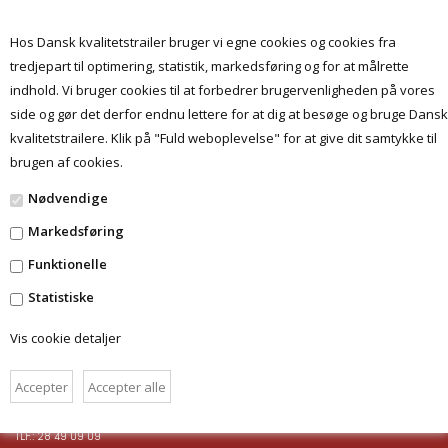
Hos Dansk kvalitetstrailer bruger vi egne cookies og cookies fra
tredjepart til optimering, statistik, markedsføring og for at målrette
indhold. Vi bruger cookies til at forbedrer brugervenligheden på vores
Menu
side og gør det derfor endnu lettere for at dig at besøge og bruge Dansk
kvalitetstrailere. Klik på "Fuld weboplevelse" for at give dit samtykke til
brugen af cookies.
Nødvendige
Markedsføring
Funktionelle
Statistiske
FORSIDE
BETINGELSER
Vis cookie detaljer
DANSKKVALITETSTRAILER.DK
HAMMEREN 6 - 6715 ESBJERG N
TLF.: 28 49 09 09