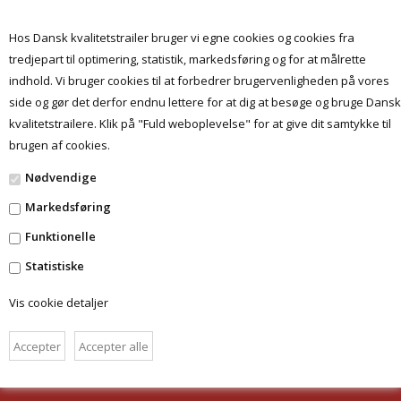
Hos Dansk kvalitetstrailer bruger vi egne cookies og cookies fra
tredjepart til optimering, statistik, markedsføring og for at målrette
indhold. Vi bruger cookies til at forbedrer brugervenligheden på vores
Menu
side og gør det derfor endnu lettere for at dig at besøge og bruge Dansk
kvalitetstrailere. Klik på "Fuld weboplevelse" for at give dit samtykke til
brugen af cookies.
Ingen varer fundet
Nødvendige
Markedsføring
FORSIDE
Funktionelle
BETINGELSER
Statistiske
DANSKKVALITETSTRAILER.DK
Vis cookie detaljer
HAMMEREN 6 - 6715 ESBJERG N
TLF.: 28 49 09 09
CVR: 32 34 29 30
INFO@PROF-SHOPPEN.DK