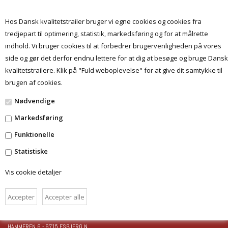
Hos Dansk kvalitetstrailer bruger vi egne cookies og cookies fra
tredjepart til optimering, statistik, markedsføring og for at målrette
indhold. Vi bruger cookies til at forbedrer brugervenligheden på vores
Menu
side og gør det derfor endnu lettere for at dig at besøge og bruge Dansk
kvalitetstrailere. Klik på "Fuld weboplevelse" for at give dit samtykke til
brugen af cookies.
Kurv
Nødvendige
Markedsføring
Din indkøbskurv er tom....
Funktionelle
Statistiske
Vis cookie detaljer
FORSIDE
BETINGELSER
DANSKKVALITETSTRAILER.DK
HAMMEREN 6 - 6715 ESBJERG N