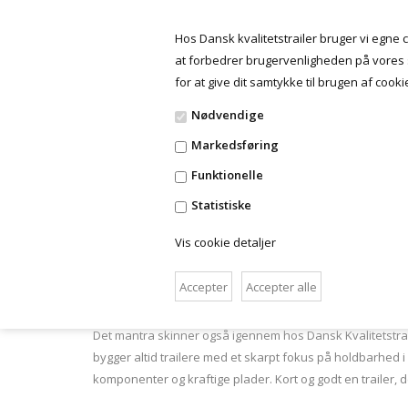
Hos Dansk kvalitetstrailer bruger vi egne co
at forbedrer brugervenligheden på vores si
for at give dit samtykke til brugen af cooki
TRAILERE
TILBEHØR
Nødvendige
Markedsføring
Stærke trailere i topkvali
Funktionelle
Statistiske
Dansk Kvalitetstrailer er et samarbejde mellem
den dansk
Vis cookie detaljer
Hos Euro får du danskproducerede trailere af høj kvalitet
har base i det sønderjyske, og det er med centrum i Toftl
Det mantra skinner også igennem hos Dansk Kvalitetstraile
bygger altid trailere med et skarpt fokus på holdbarhed 
komponenter og kraftige plader. Kort og godt en trailer,