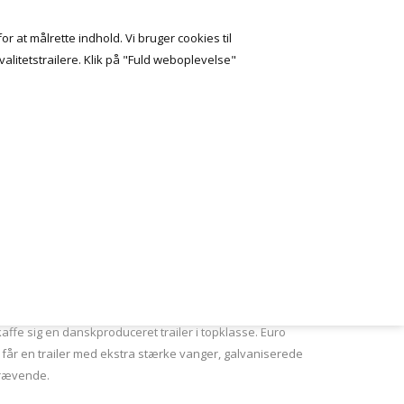
Indkøbskurv
or at målrette indhold. Vi bruger cookies til
0 VARE(R) - 0,00 DKK
alitetstrailere. Klik på "Fuld weboplevelse"
Shoppen.dk
.
ninger til fritidsbrugere såvel som professionelle. Euro
kaffe sig
en danskproduceret trailer
i topklasse. Euro
o får en trailer med ekstra stærke vanger, galvaniserede
 krævende.