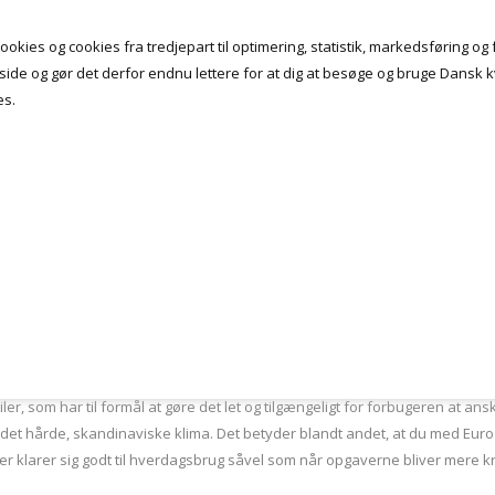
okies og cookies fra tredjepart til optimering, statistik, markedsføring og f
de og gør det derfor endnu lettere for at dig at besøge og bruge Dansk kv
es.
tet
e trailerproducent Euro
og den landsdækkende trailerforhandler,
Prof-
, og Euro rangerer i dag blandt landets førende mærker indenfor trailerløs
und, at mærket i dag producerer sine trailere.
r, som har til formål at gøre det let og tilgængeligt for forbugeren at ans
i det hårde, skandinaviske klima. Det betyder blandt andet, at du med Eur
 der klarer sig godt til hverdagsbrug såvel som når opgaverne bliver mere