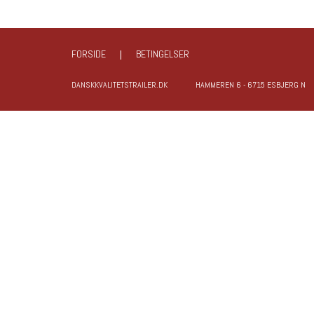
FORSIDE
|
BETINGELSER
DANSKKVALITETSTRAILER.DK
HAMMEREN 6 - 6715 ESBJERG N