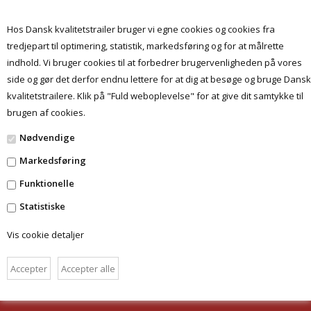
Hos Dansk kvalitetstrailer bruger vi egne cookies og cookies fra
tredjepart til optimering, statistik, markedsføring og for at målrette
indhold. Vi bruger cookies til at forbedrer brugervenligheden på vores
Menu
side og gør det derfor endnu lettere for at dig at besøge og bruge Dansk
kvalitetstrailere. Klik på "Fuld weboplevelse" for at give dit samtykke til
brugen af cookies.
Ingen varer fundet
Nødvendige
Markedsføring
FORSIDE
Funktionelle
BETINGELSER
Statistiske
DANSKKVALITETSTRAILER.DK
Vis cookie detaljer
HAMMEREN 6 - 6715 ESBJERG N
TLF.: 28 49 09 09
CVR: 32 34 29 30
INFO@PROF-SHOPPEN.DK