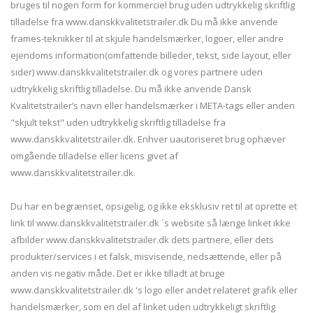
bruges til nogen form for kommerciel brug uden udtrykkelig skriftlig
tilladelse fra www.danskkvalitetstrailer.dk Du må ikke anvende
frames-teknikker til at skjule handelsmærker, logoer, eller andre
ejendoms information(omfattende billeder, tekst, side layout, eller
sider) www.danskkvalitetstrailer.dk og vores partnere uden
udtrykkelig skriftlig tilladelse. Du må ikke anvende Dansk
Kvalitetstrailer’s navn eller handelsmærker i META-tags eller anden
"skjult tekst" uden udtrykkelig skriftlig tilladelse fra
www.danskkvalitetstrailer.dk. Enhver uautoriseret brug ophæver
omgående tilladelse eller licens givet af
www.danskkvalitetstrailer.dk.
Du har en begrænset, opsigelig, og ikke eksklusiv ret til at oprette et
link til www.danskkvalitetstrailer.dk ´s website så længe linket ikke
afbilder www.danskkvalitetstrailer.dk dets partnere, eller dets
produkter/services i et falsk, misvisende, nedsættende, eller på
anden vis negativ måde. Det er ikke tilladt at bruge
www.danskkvalitetstrailer.dk 's logo eller andet relateret grafik eller
handelsmærker, som en del af linket uden udtrykkeligt skriftlig