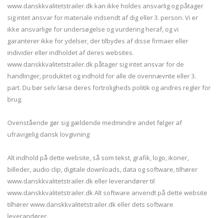
www.danskkvalitetstrailer.dk kan ikke holdes ansvarlig og påtager
sig intet ansvar for materiale indsendt af dig eller 3. person. Vi er
ikke ansvarlige for undersøgelse og vurdering heraf, og vi
garanterer ikke for ydelser, der tilbydes af disse firmaer eller
individer eller indholdet af deres websites.
www.danskkvalitetstrailer.dk påtager sig intet ansvar for de
handlinger, produktet og indhold for alle de ovennævnte eller 3.
part. Du bør selv læse deres fortroligheds politik og andres regler for
brug.
Ovenstående gør sig gældende medmindre andet følger af
ufravigelig dansk lovgivning
Alt indhold på dette website, så som tekst, grafik, logo, ikoner,
billeder, audio clip, digitale downloads, data og software, tilhører
www.danskkvalitetstrailer.dk eller leverandører til
www.danskkvalitetstrailer.dk Alt software anvendt på dette website
tilhører www.danskkvalitetstrailer.dk eller dets software
leverandører.