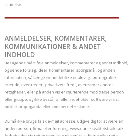
tilladelse.
ANMELDELSER, KOMMENTARER,
KOMMUNIKATIONER & ANDET
INDHOLD
Besøgende må tilføje anmeldelser, kommentarer og andet indhold,
og sende forslag, ideer, kommentarer, spørgsmål, og anden
information, så længe indholdet ikke er ulovligt, pornografisk,
truende, overtræder "privatlivets fred", overtræder andres
rettigheder, eller på anden vis er injurierende mod tredje person
eller gruppe, og ikke består af eller indeholder software virus,
politisk propaganda eller kommerciel reklame.
Du må ikke bruge falsk e-mail adresse, udgive dig for at være en
anden person, firma eller forening. www.danskkvalitetstrailer.dk
forbeholder sig retten (men ikke pligten) til at fjerne eller rette