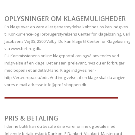
OPLYSNINGER OM KLAGEMULIGHEDER
En klage over en vare eller tjenesteydelse købt hos os kan indgives
til Konkurrence- og Forbrugerstyrelsens Center for Klageløsning, Carl
Jacobsens Vej 35, 2500 Valby. Du kan klage til Center for Klageløsning
via www.forbrug.dk.
EU-Kommissionens online klageportal kan også anvendes ved
indgivelse af en klage. Det er særlig relevant, hvis du er forbruger
med bopæl i et andet EU-land. Klage indgives her -
http://ec.europa.eu/odr. Ved indgivelse af en klage skal du angive
vores e-mail adresse info@prof-shoppen.dk
PRIS & BETALING
I denne butik kan du bestille dine varer online og betale med
følgende betalingskort: Dankort, E Dankort, Visakort, Mastercard,