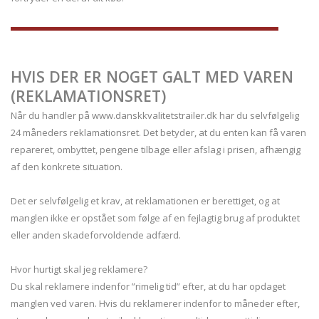
HVIS DER ER NOGET GALT MED VAREN
(REKLAMATIONSRET)
Når du handler på www.danskkvalitetstrailer.dk har du selvfølgelig
24 måneders reklamationsret. Det betyder, at du enten kan få varen
repareret, ombyttet, pengene tilbage eller afslag i prisen, afhængig
af den konkrete situation.
Det er selvfølgelig et krav, at reklamationen er berettiget, og at
manglen ikke er opstået som følge af en fejlagtig brug af produktet
eller anden skadeforvoldende adfærd.
Hvor hurtigt skal jeg reklamere?
Du skal reklamere indenfor ”rimelig tid” efter, at du har opdaget
manglen ved varen. Hvis du reklamerer indenfor to måneder efter,