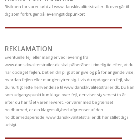
Risikoen for varer købt af www.danskkvalitetstrailer.dk overgår til
dig som forbruger på leveringstidspunktet.
REKLAMATION
Eventuelle fejl eller mangler ved levering fra
www.danskkvalitetstrailer.dk skal påberåbes i rimelig tid efter, at du
har opdaget fejlen. Det en din pligt at angive og på forlangende vise,
hvordan fejlen eller manglen ytrer sig. Hvis du opdager en fejl, skal
du hurtigt rette henvendelse til www.danskkvalitetstrailer.dk. Du kan
som udgangspunkt kun klage over fejl, der viser sig senest to år
efter du har fået varen leveret. For varer med begrænset
holdbarhed, er din klagemulighed afgrænset af den
holdbarhedsperiode, www.danskkvalitetstrailer.dk har stillet dig i
udsigt.