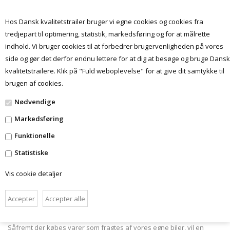
Hos Dansk kvalitetstrailer bruger vi egne cookies og cookies fra
tredjepart til optimering, statistik, markedsføring og for at målrette
indhold. Vi bruger cookies til at forbedrer brugervenligheden på vores
Menu
side og gør det derfor endnu lettere for at dig at besøge og bruge Dansk
kvalitetstrailere. Klik på "Fuld weboplevelse" for at give dit samtykke til
brugen af cookies.
BETINGELSER
Nødvendige
Markedsføring
LEVERING
Funktionelle
Levering af varer fra www.danskkvalitetstrailer.dk anses for sket,
Statistiske
når forbrugeren har fået varen udleveret. Forsendelsen af varer
sker med egne eller eksterne fragtmænd eller via post Danmark
Vis cookie detaljer
Leveringstid oplyses ved køb eller umiddelbart herefter.
Der vil være forskellige leveringstider på de enkelte produkter men
som hovedregel vil lager varen blive sendt samme- eller først
kommende hverdag.
Såfremt der købes varer som fragtes af vores egne biler, vil en