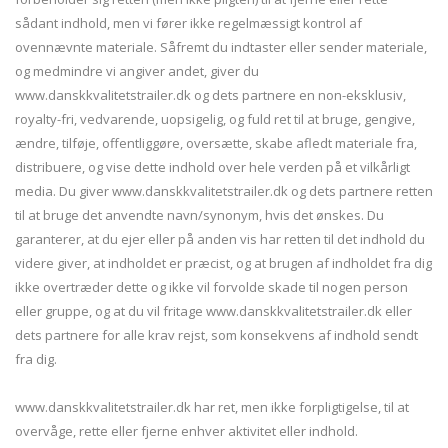
sådant indhold, men vi fører ikke regelmæssigt kontrol af
ovennævnte materiale. Såfremt du indtaster eller sender materiale,
og medmindre vi angiver andet, giver du
www.danskkvalitetstrailer.dk og dets partnere en non-eksklusiv,
royalty-fri, vedvarende, uopsigelig, og fuld ret til at bruge, gengive,
ændre, tilføje, offentliggøre, oversætte, skabe afledt materiale fra,
distribuere, og vise dette indhold over hele verden på et vilkårligt
media. Du giver www.danskkvalitetstrailer.dk og dets partnere retten
til at bruge det anvendte navn/synonym, hvis det ønskes. Du
garanterer, at du ejer eller på anden vis har retten til det indhold du
videre giver, at indholdet er præcist, og at brugen af indholdet fra dig
ikke overtræder dette og ikke vil forvolde skade til nogen person
eller gruppe, og at du vil fritage www.danskkvalitetstrailer.dk eller
dets partnere for alle krav rejst, som konsekvens af indhold sendt
fra dig.
www.danskkvalitetstrailer.dk har ret, men ikke forpligtigelse, til at
overvåge, rette eller fjerne enhver aktivitet eller indhold.