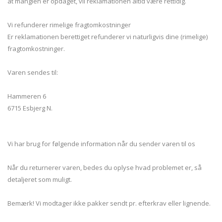
at manglen er opdaget, vil reklamationen altid være rettidig.
Vi refunderer rimelige fragtomkostninger
Er reklamationen berettiget refunderer vi naturligvis dine (rimelige)
fragtomkostninger.
Varen sendes til:
Hammeren 6
6715 Esbjerg N.
Vi har brug for følgende information når du sender varen til os
Når du returnerer varen, bedes du oplyse hvad problemet er, så
detaljeret som muligt.
Bemærk! Vi modtager ikke pakker sendt pr. efterkrav eller lignende.