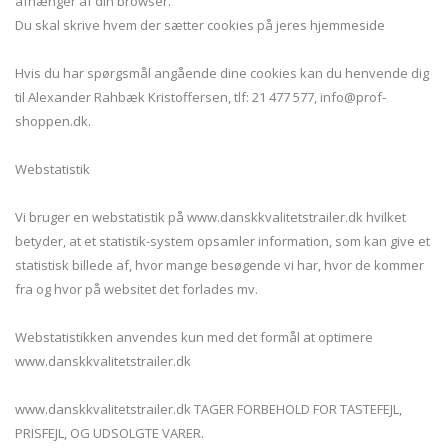
afhænger af din browser.
Du skal skrive hvem der sætter cookies på jeres hjemmeside
Hvis du har spørgsmål angående dine cookies kan du henvende dig
til Alexander Rahbæk Kristoffersen, tlf: 21 477 577, info@prof-
shoppen.dk.
Webstatistik
Vi bruger en webstatistik på www.danskkvalitetstrailer.dk hvilket
betyder, at et statistik-system opsamler information, som kan give et
statistisk billede af, hvor mange besøgende vi har, hvor de kommer
fra og hvor på websitet det forlades mv.
Webstatistikken anvendes kun med det formål at optimere
www.danskkvalitetstrailer.dk
www.danskkvalitetstrailer.dk TAGER FORBEHOLD FOR TASTEFEJL,
PRISFEJL, OG UDSOLGTE VARER.