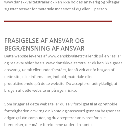
www.danskkvalitetstrailer.dk kan ikke holdes ansvarlig og påtager
sig intet ansvar for materiale indsendt af dig eller 3. person.
FRASIGELSE AF ANSVAR OG
BEGRÆNSNING AF ANSVAR
Dette website leveres af www.danskkvalitetstrailer.dk på en "as is"
og "as available" basis. www.danskkvalitetstrailer.dk kan ikke gøres
ansvarlig, udtalt eller underforstået, for så vidt at når brugen af
dette site, eller information, indhold, materiale eller
produktindeholdt på dette website. Du accepterer udtrykkeligt, at
brugen af dette website er på egen risiko.
Som bruger af dette website, er du selv forpligtet til at opretholde
fortroligheden omkirng din konto og password gennem begrænset
adgang til din computer, og du accepterer ansvaret for alle
hændelser, der måtte forekomme under din konto.