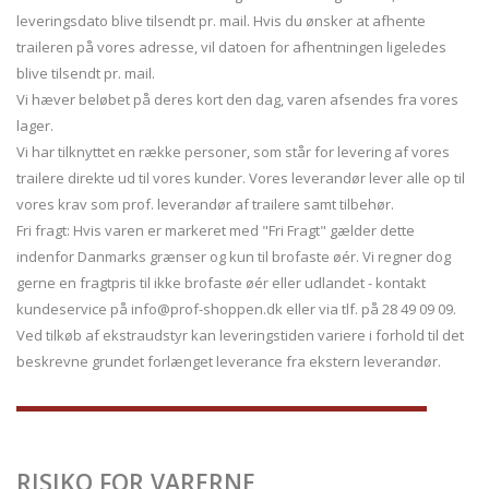
leveringsdato blive tilsendt pr. mail. Hvis du ønsker at afhente
traileren på vores adresse, vil datoen for afhentningen ligeledes
blive tilsendt pr. mail.
Vi hæver beløbet på deres kort den dag, varen afsendes fra vores
lager.
Vi har tilknyttet en række personer, som står for levering af vores
trailere direkte ud til vores kunder. Vores leverandør lever alle op til
vores krav som prof. leverandør af trailere samt tilbehør.
Fri fragt: Hvis varen er markeret med "Fri Fragt" gælder dette
indenfor Danmarks grænser og kun til brofaste øér. Vi regner dog
gerne en fragtpris til ikke brofaste øér eller udlandet - kontakt
kundeservice på info@prof-shoppen.dk eller via tlf. på 28 49 09 09.
​Ved tilkøb af ekstraudstyr kan leveringstiden variere i forhold til det
beskrevne grundet forlænget leverance fra ekstern leverandør.
RISIKO FOR VARERNE