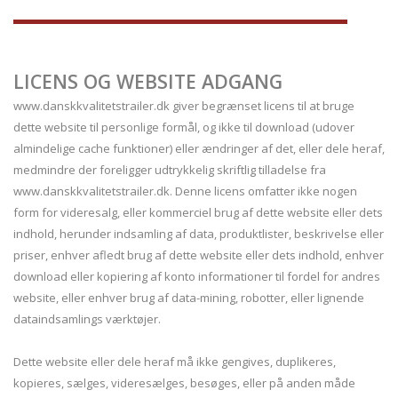
LICENS OG WEBSITE ADGANG
www.danskkvalitetstrailer.dk giver begrænset licens til at bruge
dette website til personlige formål, og ikke til download (udover
almindelige cache funktioner) eller ændringer af det, eller dele heraf,
medmindre der foreligger udtrykkelig skriftlig tilladelse fra
www.danskkvalitetstrailer.dk. Denne licens omfatter ikke nogen
form for videresalg, eller kommerciel brug af dette website eller dets
indhold, herunder indsamling af data, produktlister, beskrivelse eller
priser, enhver afledt brug af dette website eller dets indhold, enhver
download eller kopiering af konto informationer til fordel for andres
website, eller enhver brug af data-mining, robotter, eller lignende
dataindsamlings værktøjer.
Dette website eller dele heraf må ikke gengives, duplikeres,
kopieres, sælges, videresælges, besøges, eller på anden måde