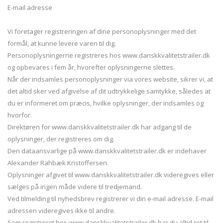
E-mail adresse
Vi foretager registreringen af dine personoplysninger med det
formål, at kunne levere varen til dig.
Personoplysningerne registreres hos www.danskkvalitetstrailer.dk
og opbevares i fem år, hvorefter oplysningerne slettes.
Når der indsamles personoplysninger via vores website, sikrer vi, at
det altid sker ved afgivelse af dit udtrykkelige samtykke, således at
du er informeret om præcis, hvilke oplysninger, der indsamles og
hvorfor.
Direktøren for www.danskkvalitetstrailer.dk har adgang til de
oplysninger, der registreres om dig.
Den dataansvarlige på www.danskkvalitetstrailer.dk er indehaver
Alexander Rahbæk Kristoffersen.
Oplysninger afgivet til www.danskkvalitetstrailer.dk videregives eller
sælges på ingen måde videre til tredjemand.
Ved tilmelding til nyhedsbrev registrerer vi din e-mail adresse. E-mail
adressen videregives ikke til andre.
Som registreret hos www.danskkvalitetstrailer.dk har du altid ret til