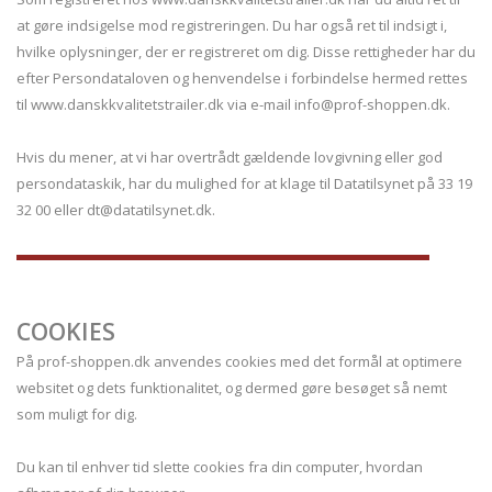
at gøre indsigelse mod registreringen. Du har også ret til indsigt i,
hvilke oplysninger, der er registreret om dig. Disse rettigheder har du
efter Persondataloven og henvendelse i forbindelse hermed rettes
til www.danskkvalitetstrailer.dk via e-mail info@prof-shoppen.dk.
Hvis du mener, at vi har overtrådt gældende lovgivning eller god
persondataskik, har du mulighed for at klage til Datatilsynet på 33 19
32 00 eller dt@datatilsynet.dk.
COOKIES
På prof-shoppen.dk anvendes cookies med det formål at optimere
websitet og dets funktionalitet, og dermed gøre besøget så nemt
som muligt for dig.
Du kan til enhver tid slette cookies fra din computer, hvordan