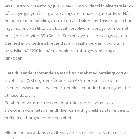
Visa Electron, Maestro og JCB. BEMÆRK: www.danskkvalitetstrailer.dk
pålægger gebyr på brug af betalingskort afhængig af korttype. Når
du betaler med betalingskort, er du altid sikret mod misbrug. Du har
ingen selvrisiko i tilfælde af, at dit kort bliver misbrugt i en internet-
butik, der benytter SSL(Secure Socket Layer) i sit betalingssystem.
Dermed er du bedre sikret end i den fysiske verden, hvor du har
selvrisiko på 1200 kr., når dit dankort misbruges ved brug af
pinkoden.
Data du sender i forbindelse med køb betalt med betalingskort er
krypterede (SSL), og der således kun PBS, der kan læse dem.
Hverken www.danskkvalitetstrailer.dk eller andre har mulighed for
at læse dataene.
Beløbet for varerne trækkes først, når varerne sendes fra
www.danskkvalitetstrailer.dk. Der kan aldrig trækkes større beløb,
end det du har godkendt ved købet.
Alle priser i www.danskkvalitetstrailer.dk er inkl. dansk moms med